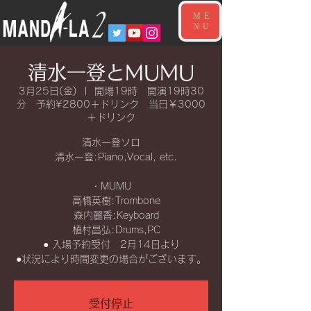
ME
NU
清水一登とMUMU
3月25日(金)
  |  
開場19時 開演19時30
分 予約¥2800＋ドリンク 当日￥3000
＋ドリンク
清水一登ソロ
清水一登:Piano,Vocal, etc.
・MUMU
高橋英樹:Trombone
森内麗香:Keyboard
植村昌弘:Drums,PC
● 入場予約受付 2月14日より
●状況により時間変更の場合がございます。
受付停止