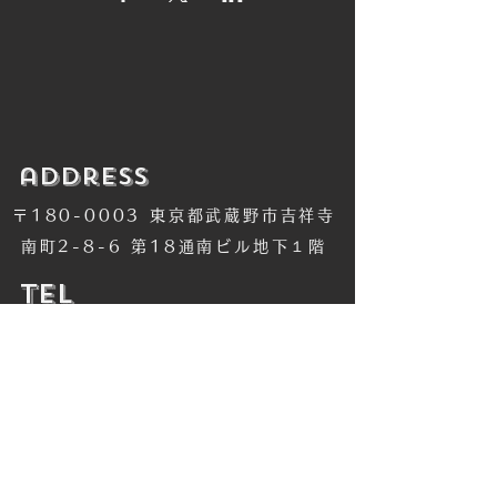
​address
〒180-0003 東京都武蔵野市吉祥寺
南町2-8-6 第18通南ビル地下１階
​TEL
​0422-42-1579
​MANDALA Group