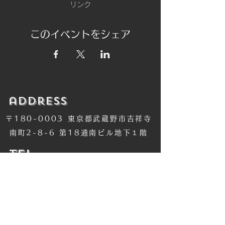
リンク
このイベントをシェア
​address
〒180-0003 東京都武蔵野市吉祥寺
南町2-8-6 第18通南ビル地下１階
​TEL
​0422-42-1579
​MANDALA Group