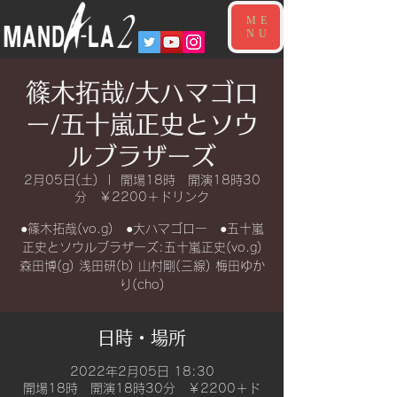
ME
NU
篠木拓哉/大ハマゴロ
ー/五十嵐正史とソウ
ルブラザーズ
2月05日(土)
  |  
開場18時 開演18時30
分 ￥2200＋ドリンク
●篠木拓哉(vo.g) ●大ハマゴロー ●五十嵐
正史とソウルブラザーズ:五十嵐正史(vo.g)
森田博(g) 浅田研(b) 山村剛(三線) 梅田ゆか
り(cho)
日時・場所
2022年2月05日 18:30
開場18時 開演18時30分 ￥2200＋ド