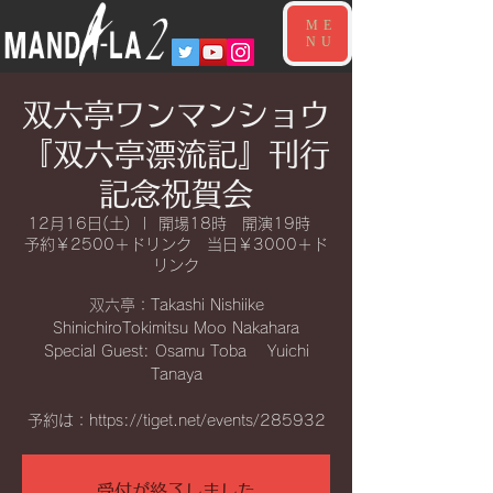
ME
NU
双六亭ワンマンショウ
『双六亭漂流記』刊行
記念祝賀会
12月16日(土)
  |  
開場18時 開演19時
予約￥2500＋ドリンク 当日￥3000＋ド
リンク
双六亭：Takashi Nishiike
ShinichiroTokimitsu Moo Nakahara
Special Guest: Osamu Toba Yuichi
Tanaya
予約は：https://tiget.net/events/285932
受付が終了しました