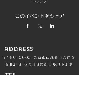
＋ドリンク
このイベントをシェア
​address
〒180-0003 東京都武蔵野市吉祥寺
南町2-8-6 第18通南ビル地下１階
​TEL
​0422-42-1579
​MANDALA Group