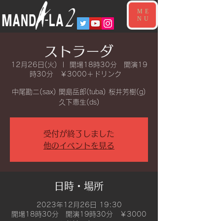
ME
NU
ストラーダ
12月26日(火)
  |  
開場18時30分 開演19
時30分 ￥3000＋ドリンク
中尾勘二(sax) 関島岳郎(tuba) 桜井芳樹(g)
久下恵生(ds)
受付が終了しました
他のイベントを見る
日時・場所
2023年12月26日 19:30
開場18時30分 開演19時30分 ￥3000