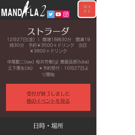
ME
NU
ストラーダ
12月27日(金)
  |  
開場18時30分 開演19
時30分 予約￥3500＋ドリンク 当日
￥3800＋ドリンク
中尾勘二(sax) 桜井芳樹(g) 関島岳郎(tuba)
久下惠生(ds) ＊予約受付：10月27日よ
り開始
受付が終了しました
他のイベントを見る
日時・場所