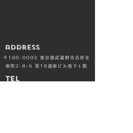
​address
〒180-0003 東京都武蔵野市吉祥寺
南町2-8-6 第18通南ビル地下１階
​TEL
​0422-42-1579
​MANDALA Group