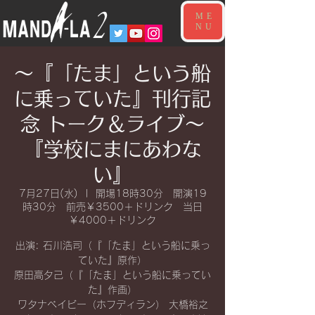
ME
NU
〜『「たま」という船
に乗っていた』刊行記
念 トーク＆ライブ〜
『学校にまにあわな
い』
7月27日(水)
  |  
開場18時30分 開演19
時30分 前売￥3500＋ドリンク 当日
￥4000＋ドリンク
出演: 石川浩司（『「たま」という船に乗っ
ていた』原作）
原田高夕己（『「たま」という船に乗ってい
た』作画）
ワタナベイビー（ホフディラン） 大橋裕之