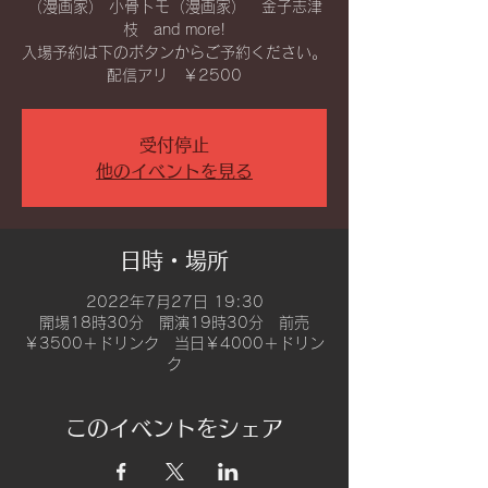
（漫画家） 小骨トモ（漫画家） 金子志津
枝 and more!
入場予約は下のボタンからご予約ください。
配信アリ ￥2500
受付停止
他のイベントを見る
日時・場所
2022年7月27日 19:30
開場18時30分 開演19時30分 前売
￥3500＋ドリンク 当日￥4000＋ドリン
ク
このイベントをシェア