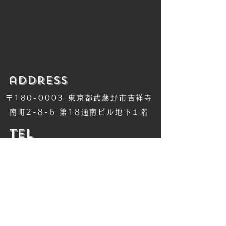
​address
〒180-0003 東京都武蔵野市吉祥寺
南町2-8-6 第18通南ビル地下１階
​TEL
​0422-42-1579
​MANDALA Group