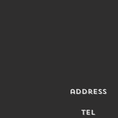
​address
​TEL