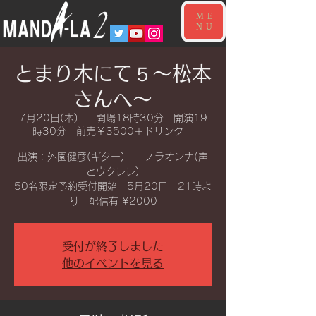
ME
NU
とまり木にて５〜松本
さんへ〜
7月20日(木)
  |  
開場18時30分 開演19
時30分 前売￥3500＋ドリンク
出演：外園健彦(ギター) ノラオンナ(声
とウクレレ)
50名限定予約受付開始 5月20日 21時よ
り 配信有 ¥2000
受付が終了しました
他のイベントを見る