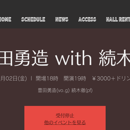
HOME
SCHEDULE
NEWS
ACCESS
HALL REN
田勇造 with 続
2月02日(金)
  |  
開場18時 開演19時 ￥3000＋ドリ
豊田勇造(vo.g) 続木徹(pf)
受付停止
他のイベントを見る