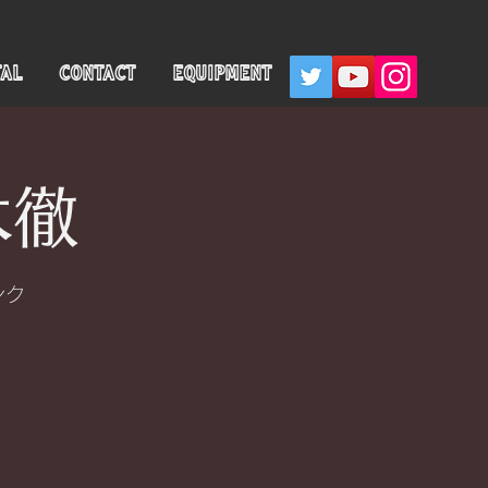
TAL
CONTACT
EQUIPMENT
木徹
ンク