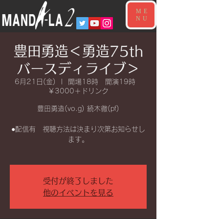
ME
NU
豊田勇造＜勇造75th
バースディライブ＞
6月21日(金)
  |  
開場18時 開演19時
￥3000＋ドリンク
豊田勇造(vo.g) 続木徹(pf)
●配信有 視聴方法は決まり次第お知らせし
ます。
受付が終了しました
他のイベントを見る