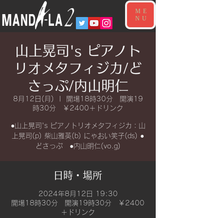
ME
NU
山上晃司's ピアノト
リオメタフィジカ/ど
さっぷ/内山明仁
8月12日(月)
  |  
開場18時30分 開演19
時30分 ￥2400＋ドリンク
●山上晃司's ピアノトリオメタフィジカ：山
上晃司(p) 柴山雅英(b) にゃおい笑子(ds) ●
日時・場所
2024年8月12日 19:30
開場18時30分 開演19時30分 ￥2400
＋ドリンク