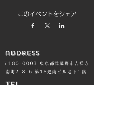
このイベントをシェア
​address
〒180-0003 東京都武蔵野市吉祥寺
南町2-8-6 第18通南ビル地下１階
​TEL
​0422-42-1579
​MANDALA Group