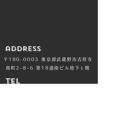
​address
〒180-0003 東京都武蔵野市吉祥寺
南町2-8-6 第18通南ビル地下１階
​TEL
​0422-42-1579
​MANDALA Group